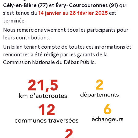
e
Cély-en-Bière (77)
et
Évry- Courcouronnes (91)
qui
d
s'est tenue du
14 janvier au 28 février 2025
est
terminée.
e
Nous remercions vivement tous les participants pour
c
leurs contributions.
o
Un bilan tenant compte de toutes ces informations et
rencontres a été rédigé par les garants de la
n
Commission
Nationale du Débat Public.
c
e
r
t
a
t
i