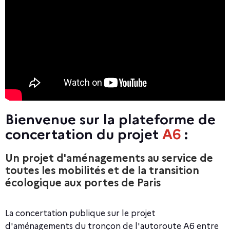
r
l
a
p
l
a
Bienvenue sur la plateforme de
t
concertation du projet
A6
:
e
un projet d'aménagements au service de
f
toutes les mobilités et de la transition
o
écologique aux portes de Paris
r
La concertation publique sur le projet
m
d'aménagements du tronçon de l'autoroute A6 entre