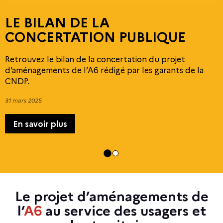
LE BILAN DE LA
LES RÉPONSES D
CONCERTATION PUBLIQUE
Retrouvez le bilan de la concertation du projet
R
d’aménagements de l’A6 rédigé par les garants de la
l
CNDP.
2
31 mars 2025
En savoir plus
Le projet d’aménagements de
l’
A6
au service des usagers et